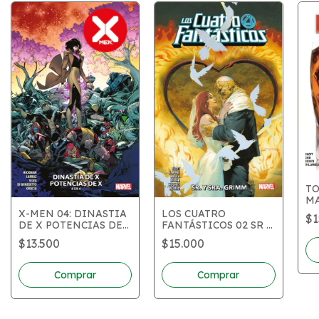
TO
MA
ST
X-MEN 04: DINASTIA
LOS CUATRO
$1
DE X POTENCIAS DE
FANTÁSTICOS 02 SR Y
X (4 DE 4)
SRA GRIMM
$13.500
$15.000