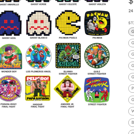
$
24
ST
G
G