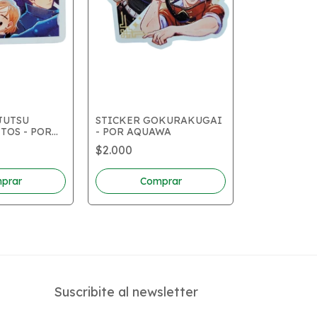
MADOKA MA
AQUAWA
$2.000
JUTSU
STICKER GOKURAKUGAI
TOS - POR
- POR AQUAWA
$2.000
Suscribite al newsletter