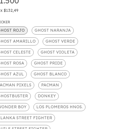
1.500
x
$132,49
ICKER
GHOST ROJO
GHOST NARANJA
GHOST AMARILLO
GHOST VERDE
HOST CELESTE
GHOST VIOLETA
GHOST ROSA
GHOST PRIDE
GHOST AZUL
GHOST BLANCO
PACMAN PIXELS
PACMAN
GHOSTBUSTER
DONKEY
WONDER BOY
LOS PLOMEROS HNOS.
BLANKA STREET FIGHTER
UILE STREET FIGHTER