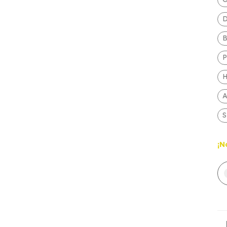
D
P
A
S
¡N