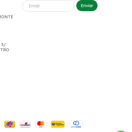
 MONTE
 3/
STRO