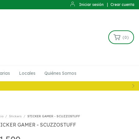
Iniciar sesión
|
Crear cuenta
(
0
)
arias
Locales
Quiénes Somos
cio
/
Stickers
/
STICKER GAMER - SCUZZOSTUFF
TICKER GAMER - SCUZZOSTUFF