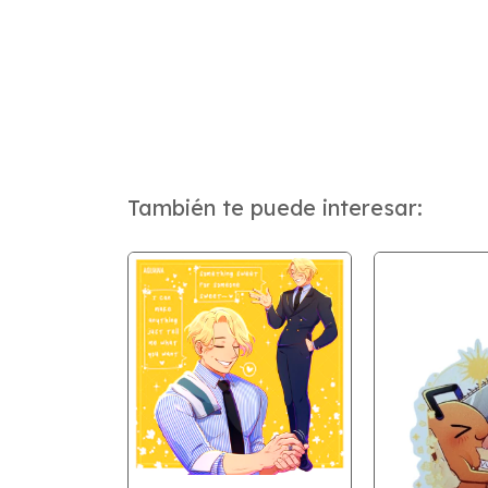
También te puede interesar:
LOGRAFICO
 POR