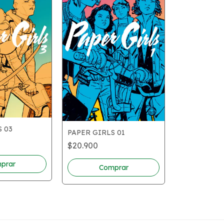
S 03
PAPER GIRLS 01
BRZRKR 01
$20.900
$12.900