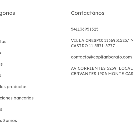
gorías
Contactános
541136951525
VILLA CRESPO: 1136951525/
tas
CASTRO 11 3371-6777
s
contacto@capitanbarato.com
s
AV CORRIENTES 5239, LOCAL
CERVANTES 1906 MONTE CA
s
los productos
iones bancarias
s
es Somos