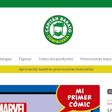
angas
Figuras
Todos los productos
Promociones banc
10% en Preventas
SI
Ini
ESP
SP