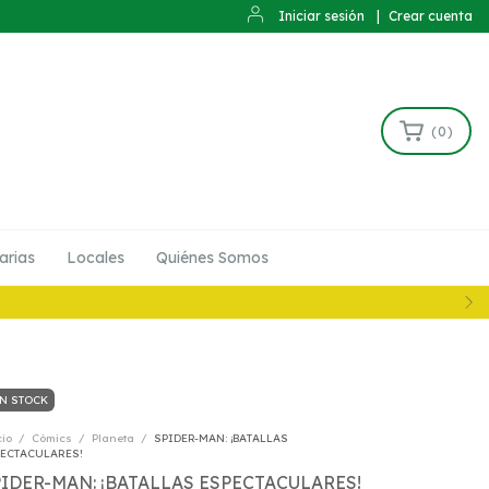
Iniciar sesión
|
Crear cuenta
(
0
)
arias
Locales
Quiénes Somos
N STOCK
cio
/
Cómics
/
Planeta
/
SPIDER-MAN: ¡BATALLAS
ECTACULARES!
IDER-MAN: ¡BATALLAS ESPECTACULARES!