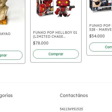
FUNKO POP 
528 - MARVE
FUNKO POP HELLBOY 01
EDITION)
HAYAO
$54.000
(LIMITED CHASE
EDITION)
$78.000
gorías
Contactános
541136951525