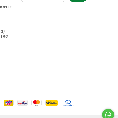
 MONTE
 3/
STRO