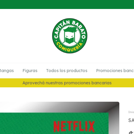
angas
Figuras
Todos los productos
Promociones banc
10% en Preventas
Ini
S