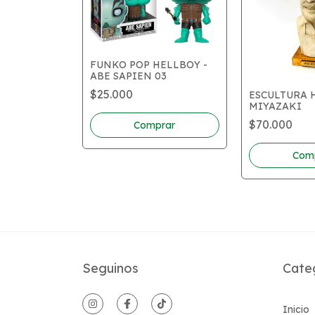
IRA 857 -
FUNKO POP HELLBOY -
YSTAL (2019
ABE SAPIEN 03
ITED
$25.000
ESCULTURA 
MIYAZAKI
$70.000
Seguinos
Cate
Inicio