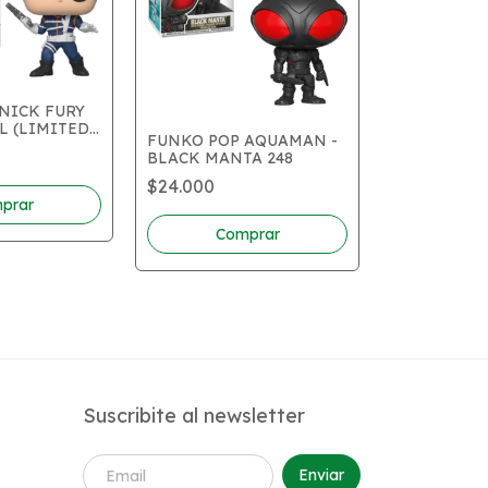
NICK FURY
L (LIMITED
FUNKO POP AQUAMAN -
FUNKO POP
BLACK MANTA 248
BOBA FETT 
(LIMITED E
$24.000
$124.000
Suscribite al newsletter