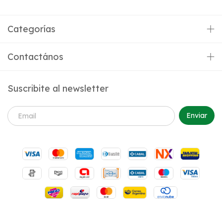
Categorías
Contactános
Suscribite al newsletter