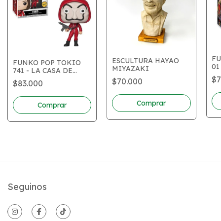
FU
ESCULTURA HAYAO
FUNKO POP TOKIO
01
MIYAZAKI
741 - LA CASA DE
ED
PAPEL (LIMITED
$7
$70.000
$83.000
CHASE EDITION)
Seguinos