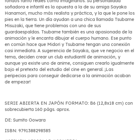
fondos tanto reales como imaginarios. Su personalidad
soñadora e infantil es la opuesta a la de su amiga Sayaka
Hanamori, mucho más realista y práctica, y la que le pone los
pies en la tierra. Un día ayudan a una chica llamada Tsubame
Misuzaki, que tiene problemas con uno de sus
guardaespaldas. Tsubame también es una apasionada de la
animación y le encanta dibujar el cuerpo humano. Ese punto
en común hace que Midori y Tsubame tengan una conexión
casi inmediata. A sugerencia de Sayaka, que ve negocio en el
tema, deciden crear un club estudiantil de animación, y
aunque ya existe uno de anime, consiguen crearlo igualmente
bajo el pretexto del estudio del cine en general. ¡Las
peripecias para conseguir dedicarse a la animación acaban
de empezar!
SERIE ABIERTA EN JAPÓN FORMATO: B6 (12,8x18 cm) con
sobrecubierta 160 págs. aprox.
DE: Sumito Oowara
ISBN: 9791388298585