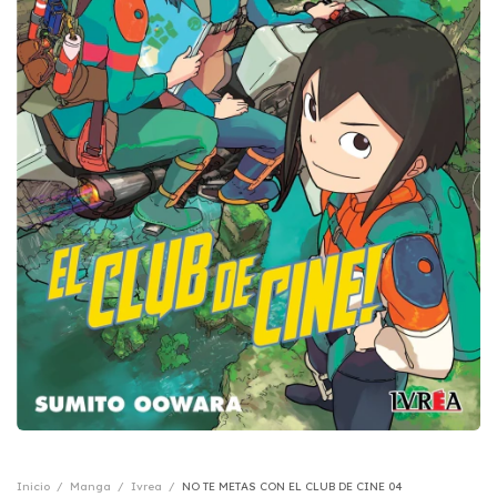
Inicio
/
Manga
/
Ivrea
/
NO TE METAS CON EL CLUB DE CINE 04