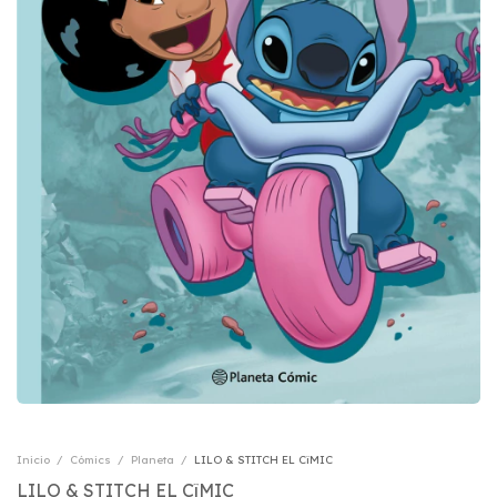
Inicio
/
Cómics
/
Planeta
/
LILO & STITCH EL CîMIC
LILO & STITCH EL CîMIC