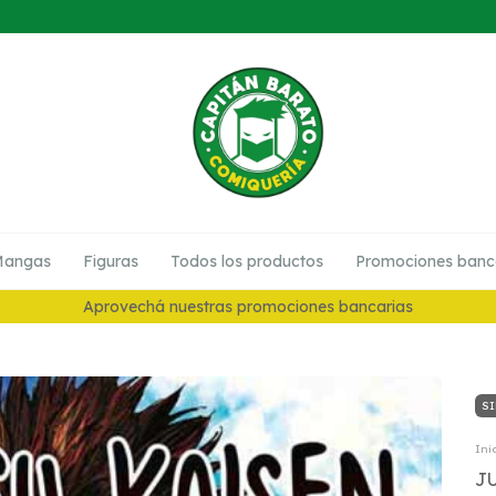
angas
Figuras
Todos los productos
Promociones banc
10% en Preventas
SI
Ini
J