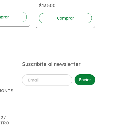
$13.500
NARUTO 49
$13.500
Suscribite al newsletter
 MONTE
 3/
STRO