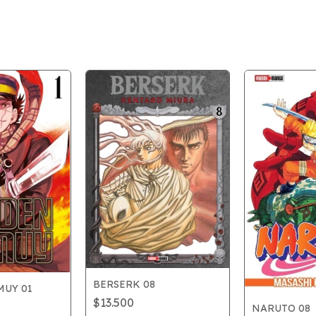
BERSERK 08
UY 01
$13.500
NARUTO 08