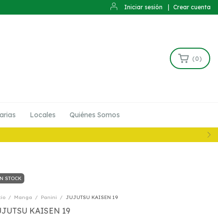
Iniciar sesión
|
Crear cuenta
(
0
)
arias
Locales
Quiénes Somos
N STOCK
cio
/
Manga
/
Panini
/
JUJUTSU KAISEN 19
UJUTSU KAISEN 19