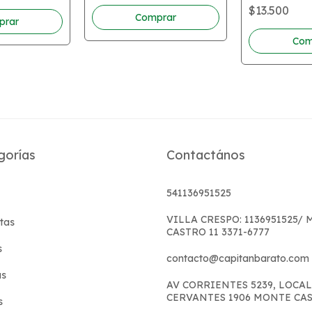
$13.500
gorías
Contactános
541136951525
VILLA CRESPO: 1136951525/
tas
CASTRO 11 3371-6777
s
contacto@capitanbarato.com
s
AV CORRIENTES 5239, LOCAL
CERVANTES 1906 MONTE CA
s