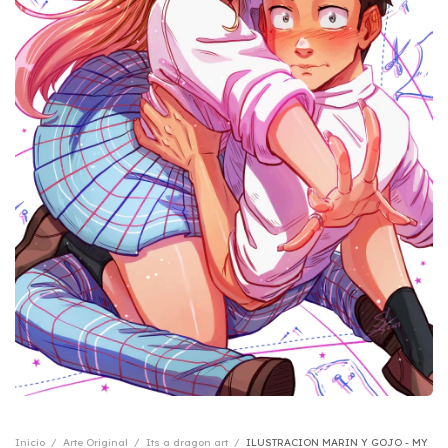
Inicio
/
Arte Original
/
Its a dragon art
/
ILUSTRACION MARIN Y GOJO - MY