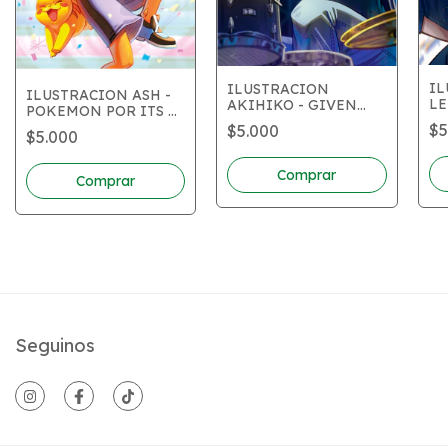
IL
ILUSTRACION
ILUSTRACION ASH -
LE
AKIHIKO - GIVEN
POKEMON POR ITS A
HE
POR ITS A DRAGON
DRAGON ART
$5
$5.000
IT
$5.000
ART
Comprar
Comprar
Seguinos