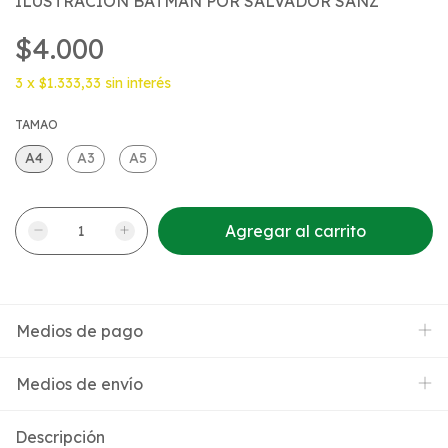
ILUSTRACION BATMAN POR SALVADOR SANZ
$4.000
3
x
$1.333,33
sin interés
TAMAO
A4
A3
A5
Medios de pago
Medios de envío
Descripción