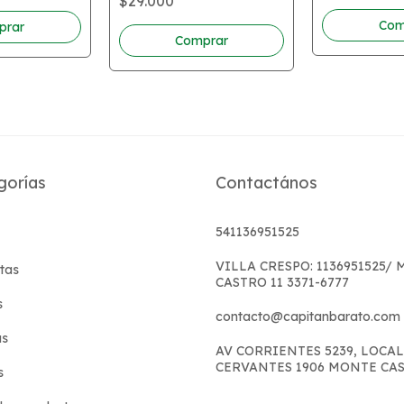
$29.000
gorías
Contactános
541136951525
VILLA CRESPO: 1136951525/
tas
CASTRO 11 3371-6777
s
contacto@capitanbarato.com
s
AV CORRIENTES 5239, LOCAL
CERVANTES 1906 MONTE CA
s