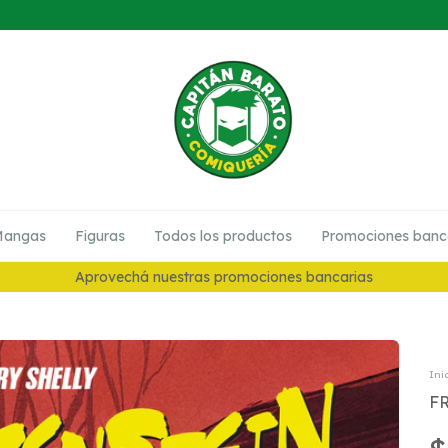
angas
Figuras
Todos los productos
Promociones banc
10% en Preventas
Ini
F