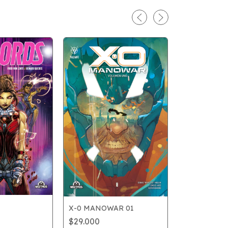
X-0 MANOWAR 01
$29.000
BLEED THE