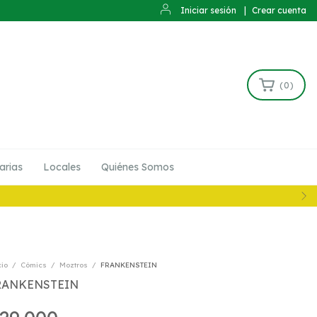
Iniciar sesión
|
Crear cuenta
(
0
)
arias
Locales
Quiénes Somos
cio
/
Cómics
/
Moztros
/
FRANKENSTEIN
RANKENSTEIN