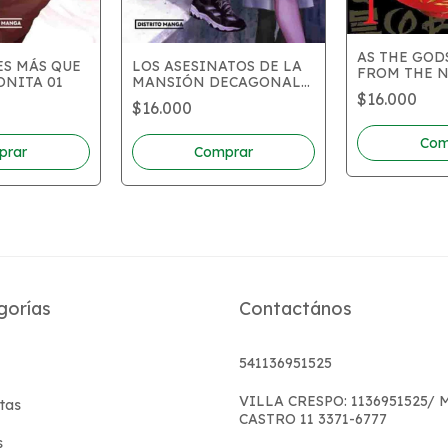
AS THE GOD
ES MÁS QUE
LOS ASESINATOS DE LA
FROM THE 
ONITA 01
MANSIÓN DECAGONAL
01
02
$16.000
$16.000
gorías
Contactános
541136951525
VILLA CRESPO: 1136951525/
tas
CASTRO 11 3371-6777
s