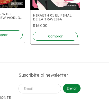
S WILL -
HIRAETH 01 EL FINAL
NEW WORLD
DE LA TRAVESêA
LOVE IN FO
$16.000
$16.000
Suscribite al newsletter
 MONTE