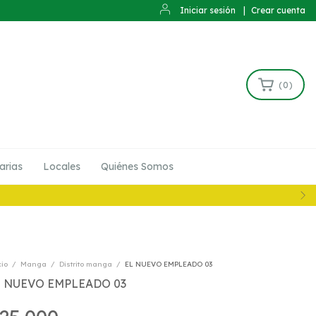
Iniciar sesión
|
Crear cuenta
(
0
)
arias
Locales
Quiénes Somos
cio
/
Manga
/
Distrito manga
/
EL NUEVO EMPLEADO 03
L NUEVO EMPLEADO 03