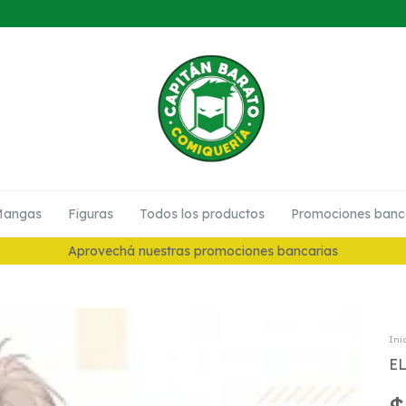
angas
Figuras
Todos los productos
Promociones banc
10% en Preventas
Ini
E