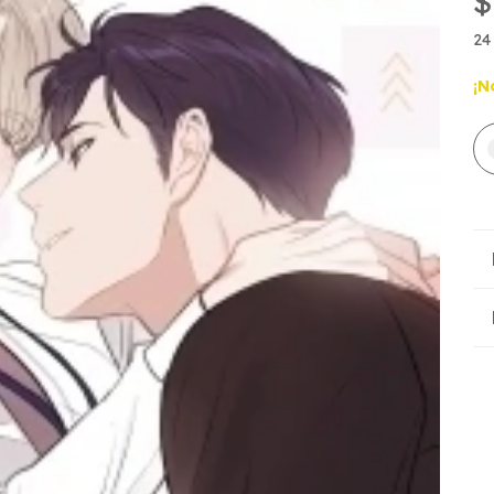
$
24
¡N