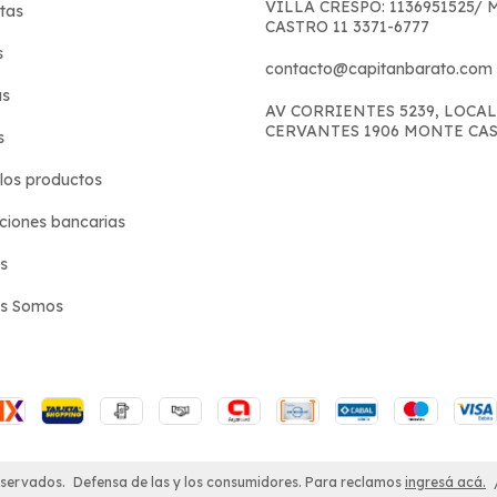
VILLA CRESPO: 1136951525/
tas
CASTRO 11 3371-6777
s
contacto@capitanbarato.com
s
AV CORRIENTES 5239, LOCAL
CERVANTES 1906 MONTE CA
s
los productos
iones bancarias
s
es Somos
eservados.
Defensa de las y los consumidores. Para reclamos
ingresá acá.