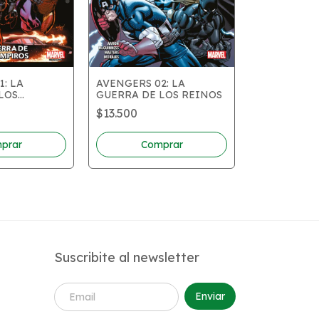
1: LA
AVENGERS 02: LA
LOS
GUERRA DE LOS REINOS
TONY STAR
$13.500
01: UN HOM
SI MISMO
$15.000
Suscribite al newsletter