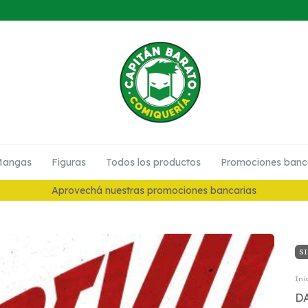
angas
Figuras
Todos los productos
Promociones banc
10% en Preventas
SI
Ini
D