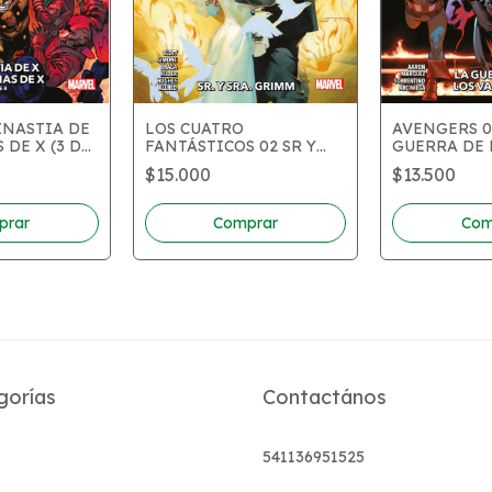
LOS CUATRO
INASTIA DE
AVENGERS 0
FANTÁSTICOS 02 SR Y
 DE X (3 DE
GUERRA DE 
SRA GRIMM
VAMPIROS
$15.000
$13.500
gorías
Contactános
541136951525