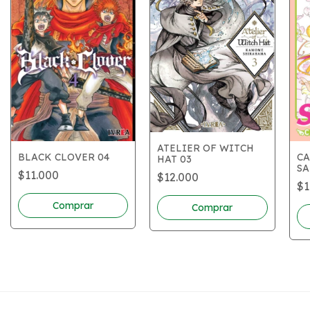
ATELIER OF WITCH
BLACK CLOVER 04
C
HAT 03
SA
$11.000
$12.000
AR
$1