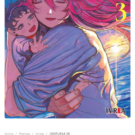
Inicio
/
Manga
/
Ivrea
/
CENTURIA 03