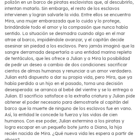
polizón en un barco de piratas esclavistas que, al descubrirlo,
intentan matarlo. Sin embargo, el resto de los esclavos
intervienen y logran salvarle la vida. Entre ellos se encuentra
Mira, una mujer embarazada que lo cuida y lo protege,
brindándole todo el amor y la compasión que nunca había
sentido. La situación se desmadra cuando algo en el mar
atrae al barco, impidiéndole avanzar, y el capitán decide
asesinar sin piedad a los esclavos. Pero jamás imaginó que la
sangre derramada despertaría a una entidad marina repleta
de tentáculos, que les ofrece a Julian y a Mira la posibilidad
de pedir un deseo a cambio de dos condiciones: sacrificar
cientos de almas humanas y renunciar a un amor verdadero.
Julian está dispuesto a dar su propia vida, pero Mira, que ya
había perdido a un hijo en el pasado, toma una decisión
desesperada: se arranca al bebé del vientre y se lo entrega a
Julian. El sacrificio satisface a la extraña criatura y Julian pide
obtener el poder necesario para demostrarle al capitán del
barco que la muerte de ninguno de los esclavos fue en vano.
Así, la entidad le concede la fuerza y las vidas de cien
humanos. Con ese poder, Julian extermina a los piratas y
logra escapar en un pequeño bote junto a Diana, la hija
recién nacida de Mira. ¿Qué nueva vida les espera a partir de
ahora?