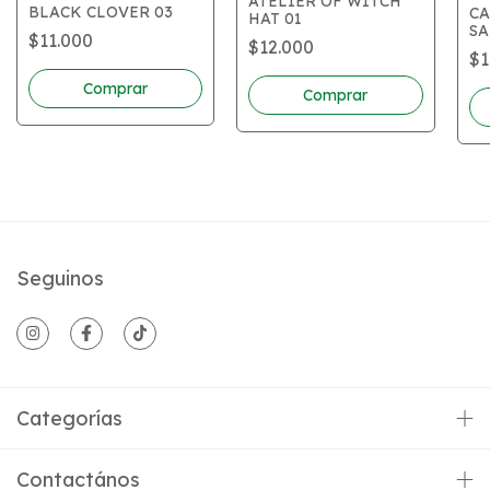
ATELIER OF WITCH
BLACK CLOVER 03
C
HAT 01
SA
$11.000
$12.000
AR
$1
Seguinos
Categorías
Contactános