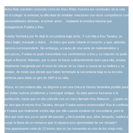
Aoha Ride (también conocida como Ao Haru Ride) muestra las vicisitudes de la vida
en el colegio: la amistad, la dificultad de entablar relaciones con otros compañeros con
personalidades distintas, el primer amor… mediante la emotiva historia que
protagonizan Futaba y Kou.
Futaba Yoshioka por fin dejó la secundaria baja atrás. Y con ella a Kou Tanaka, un
chico bajito, tranquilo y dulce… el único que pudo robarle el corazón, y que, además,
parecía corresponderle. Sin embargo, a causa de una serie de malentendidos y
percances, Futaba no pudo transmitirle sus sentimientos a Kou y su relación no pudo
llegar a florecer. Además, por si esto no fuese suficientemente duro para ella, estaba
totalmente marginada por el resto de chicas de su clase a causa de su belleza y su
timidez, de modo que decide que haber terminado la secundaria baja es la excusa
perfecta para darle un giro de 180º a su vida.
Ahora, en secundaria alta, se dispone a ser una chica lo menos femenina posible para
así evitar nuevos problemas y conseguir amigas. Su plan parece funcionar a la
perfección, hasta que un día coincide con un chico llamado Kou Mabuchi… ¡¡quien no
es otro que el mismo Kou Tanaka, del que Futaba estuvo enamorada!! Kou le confiesa
a Futaba que realmente sentía algo por ella cuando estaban en secundaria, pero le
dice que todo eso ya es parte del pasado. ¿Será posible que, años después, vuelva a
surgir la llama de un romance que ni siquiera tuvo oportunidad de ser iniciado?
Una apasionante serie de 13 tomos que se ha convertido en uno de los shojo más