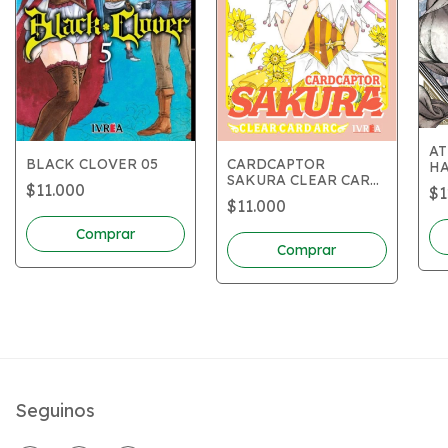
AT
BLACK CLOVER 05
CARDCAPTOR
HA
SAKURA CLEAR CARD
$11.000
$1
ARC 04
$11.000
Seguinos