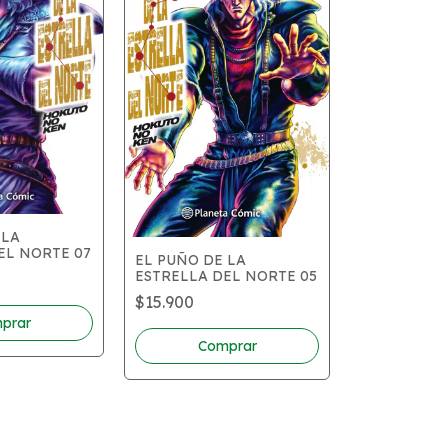
 LA
EL NORTE 07
EL PUÑO DE LA
EL PUÑO DE
ESTRELLA DEL NORTE 05
ESTRELLA D
$15.900
$15.900