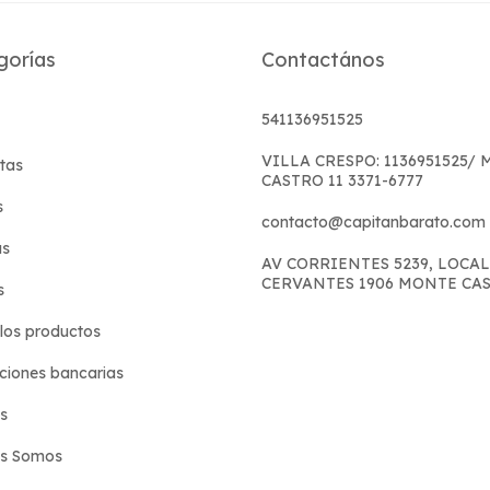
gorías
Contactános
541136951525
VILLA CRESPO: 1136951525/
tas
CASTRO 11 3371-6777
s
contacto@capitanbarato.com
s
AV CORRIENTES 5239, LOCAL
CERVANTES 1906 MONTE CA
s
los productos
iones bancarias
s
es Somos