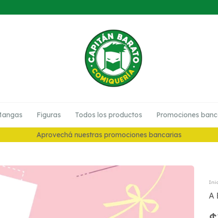
angas
Figuras
Todos los productos
Promociones banc
10% en Preventas
Ini
A