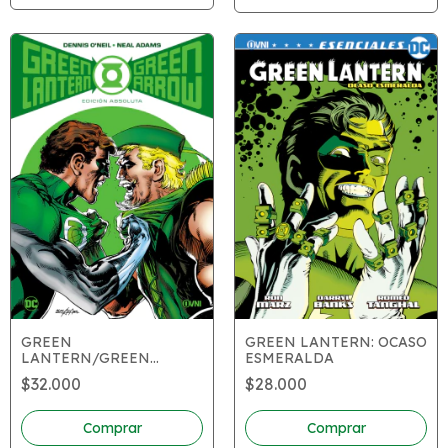
GREEN
GREEN LANTERN: OCASO
LANTERN/GREEN
ESMERALDA
ARROW: EDICIÓN
$32.000
$28.000
ABSOLUTA