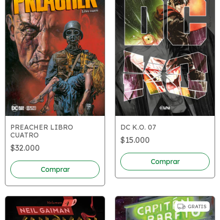
PREACHER LIBRO
DC K.O. 07
CUATRO
$15.000
$32.000
GRATIS