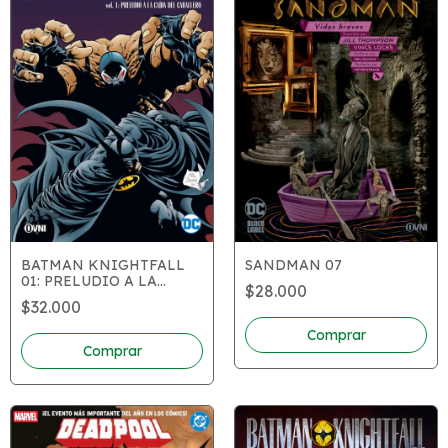
BATMAN KNIGHTFALL
SANDMAN 07
01: PRELUDIO A LA
$28.000
CAÍDA DEL CABALLERO
$32.000