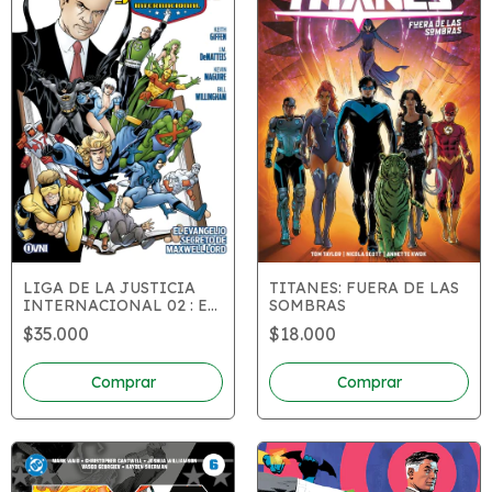
LIGA DE LA JUSTICIA
TITANES: FUERA DE LAS
INTERNACIONAL 02 : EL
SOMBRAS
EVANGELIO SECRETO DE
$35.000
$18.000
MAXWELL LORD